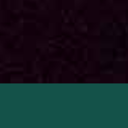
Micke Björklöf & Blue Strip on:
Micke Björklöf:
Laulu, huuliharppu, kitara
Lefty Leppänen:
Kitarat, laulu
Teemu Vuorela:
Rummut
Seppo Nuolikoski:
Basso, laulu
Timo Roiko-Jokela:
Perkussiot, MalletKAT