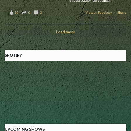
Vapaa pääsy, tervetuloa!
32
0
0
View on Facebook
·
Share
Load more
SPOTIFY
UPCOMING SHOWS