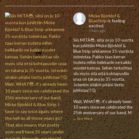
Micke Bjorklof &
BlueStrip
is feeling
excited.
7 days ago
Siis MITÄ😳, siitä on jo 10-vuotta
kun juhlittiin Micke Björklöf &
Blue Strip orkkamme 25-vuotista
toimintaa. Pakko taas kerran
todeta mihin helkkariin ne kaikki
vuodet katoaa. Sehän tarkoittaa
siis myös sitä että kohtapuoliin
uraa on takana jo 35-vuotta.
Jotenkin sitäkin pitäisi tietty
juhlistaa!?🤔
Wait, WHAT😳, it’s already been
10 years since we celebrated the
25th anniversary of our band, M
...
See More