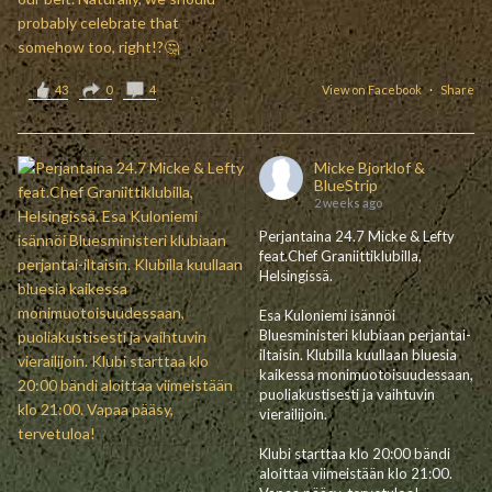
43
0
4
View on Facebook
·
Share
Micke Bjorklof &
BlueStrip
2 weeks ago
Perjantaina 24.7 Micke & Lefty
feat.Chef Graniittiklubilla,
Helsingissä.
Esa Kuloniemi isännöi
Bluesministeri klubiaan perjantai-
iltaisin. Klubilla kuullaan bluesia
kaikessa monimuotoisuudessaan,
puoliakustisesti ja vaihtuvin
vierailijoin.
Klubi starttaa klo 20:00 bändi
aloittaa viimeistään klo 21:00.