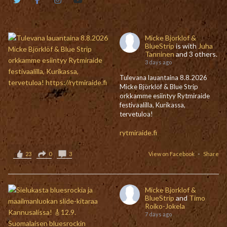
Micke Bjorklof &
BlueStrip
is with
Juha
Tanninen
and 3 others.
3 days ago
Tulevana lauantaina 8.8.2026
Micke Björklöf & Blue Strip
orkkamme esiintyy Rytmiraide
festivaalilla, Kurikassa,
tervetuloa!
rytmiraide.fi
23
0
3
View on Facebook
·
Share
Micke Bjorklof &
BlueStrip
and
Timo
Roiko-Jokela
7 days ago