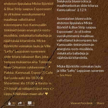
Sielukasta bluesrockia ja
maailmanluokan slide-kitaraa
Kannusalissa! 🎸12.9.
Suomalaisen bluesrockin
ehdoton lippulaiva Micke
Björklöf & Blue Strip saapuu
Espooseen! Jo yli kolme
vuosikymmentä maailmaa
valloittanut kokoonpano tuo
Kannusaliin tinkimättömän
energistä roots-musiikkia,
sielukkaita balladeja ja
räjähtävää kitarointia.
Micke Björklöfin voimakas laulu
ja Ville ”Lefty” Leppäsen suvereen
...
See More
30
1
0
View on Facebook
·
Share