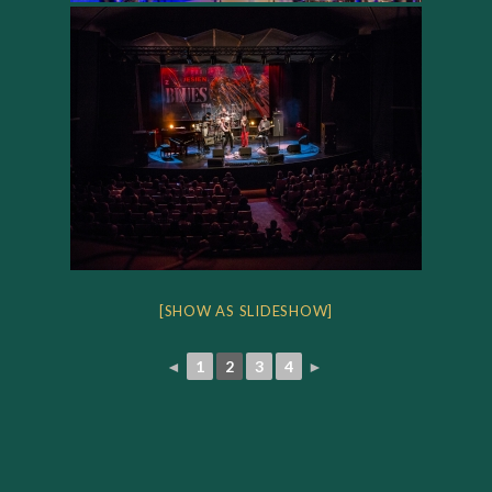
[SHOW AS SLIDESHOW]
◄
1
2
3
4
►