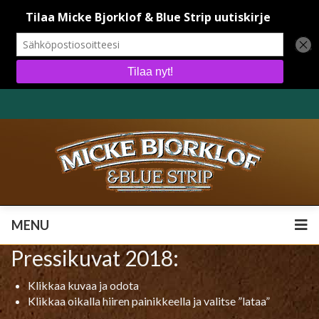
MENU
MENU
Pressikuvat 2018:
Klikkaa kuvaa ja odota
Klikkaa oikalla hiiren painikkeella ja valitse ”lataa”