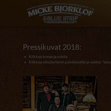
Pressikuvat 2018:
Klikkaa kuvaa ja odota
Klikkaa oikalla hiiren painikkeella ja valitse ”lata