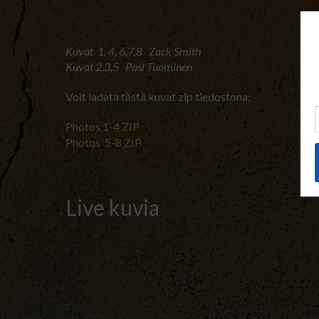
Kuvat 1, 4, 6,7,8 Zack Smith
Kuvat 2,3,5 Pasi Tuominen
Voit ladata tästä kuvat zip tiedostona:
Photos 1-4 ZIP
Photos 5-8 ZIP
Live kuvia