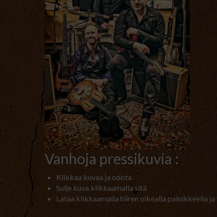
Vanhoja pressikuvia :
Klikkaa kuvaa ja odota
Sulje kuva klikkaamalla sitä
Lataa klikkaamalla hiiren oikealla painikkeella ja 