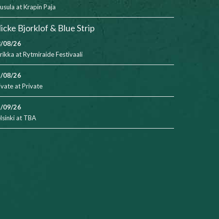
usula
at
Krapin Paja
icke Bjorklof & Blue Strip
/08/26
rikka
at
Rytmiraide Festivaali
/08/26
ivate
at
Private
/09/26
lsinki
at
TBA