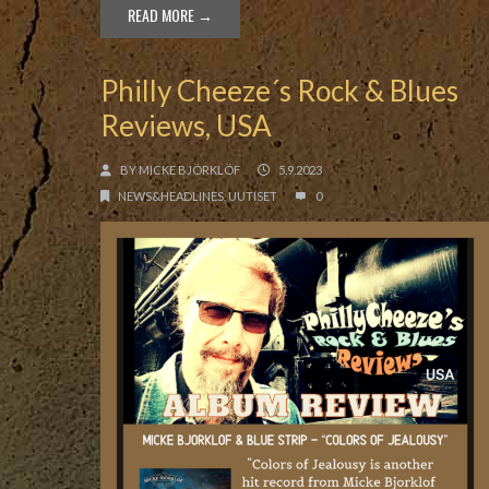
READ MORE →
Philly Cheeze´s Rock & Blues
Reviews, USA
BY
MICKE BJÖRKLÖF
5.9.2023
NEWS&HEADLINES
,
UUTISET
0