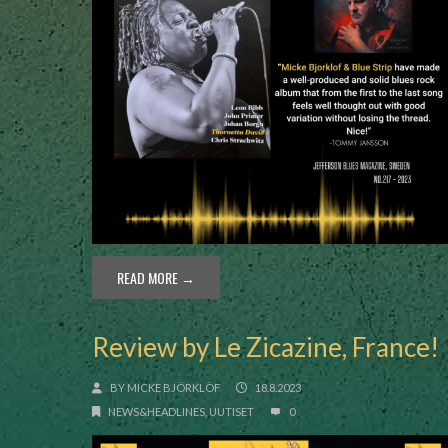
READ MORE →
Review by Le Zicazine, France!
BY
MICKE BJÖRKLÖF
18.8.2023
NEWS&HEADLINES
,
UUTISET
0