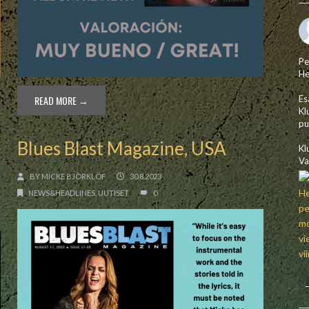
Pe
He
READ MORE →
Es
Kl
pu
Blues Blast Magazine, USA
Kl
Va
BY
MICKE BJÖRKLÖF
30.8.2023
NEWS&HEADLINES
,
UUTISET
0