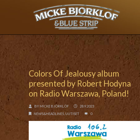
Colors Of Jealousy album
presented by Robert Hodyna
on Radio Warszawa, Poland!
BY
MICKE BJÖRKLÖF
28.9.2023
NEWS&HEADLINES
,
UUTISET
0