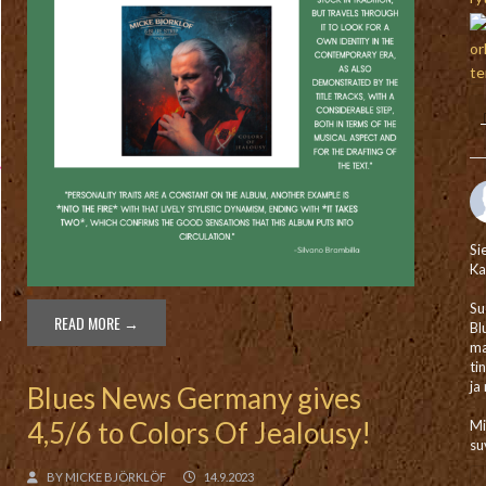
Si
Ka
Su
READ MORE →
Bl
ma
ti
ja
Blues News Germany gives
4,5/6 to Colors Of Jealousy!
Mi
su
BY
MICKE BJÖRKLÖF
14.9.2023