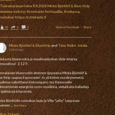
23
0
3
View on Facebook
·
Share
Micke Bjorklof & BlueStrip
and
Timo Roiko-Jokela
1 week ago
elukasta bluesrockia ja maailmanluokan slide-kitaraa
nnusalissa! 🎸12.9.
omalaisen bluesrockin ehdoton lippulaiva Micke Björklöf &
ue Strip saapuu Espooseen! Jo yli kolme vuosikymmentä
ailmaa valloittanut kokoonpano tuo Kannusaliin
nkimättömän energistä roots-musiikkia, sielukkaita balladeja
 räjähtävää kitarointia.
cke Björklöfin voimakas laulu ja Ville ”Lefty” Leppäsen
vereen
...
See More
Buy Tickets