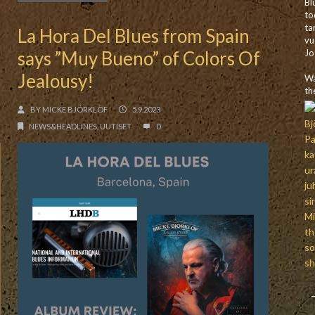
Bl
to
ta
La Hora Del Blues from Spain
vu
says ”Muy Bueno” of Colors Of
Jo
Jealousy!
Wa
th
BY
MICKE BJÖRKLÖF
5.9.2023
NEWS&HEADLINES
,
UUTISET
0