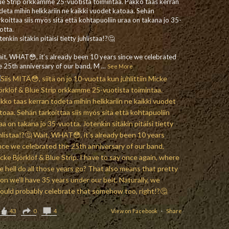
ue Strip orkkamme 25-vuotista toimintaa. Pakko taas kerran
deta mihin helkkariin ne kaikki vuodet katoaa. Sehän
rkoittaa siis myös sitä että kohtapuoliin uraa on takana jo 35-
otta.
tenkin sitäkin pitäisi tietty juhlistaa!?🤔
it, WHAT😳, it’s already been 10 years since we celebrated
e 25th anniversary of our band, M
...
See More
43
0
4
View on Facebook
·
Share