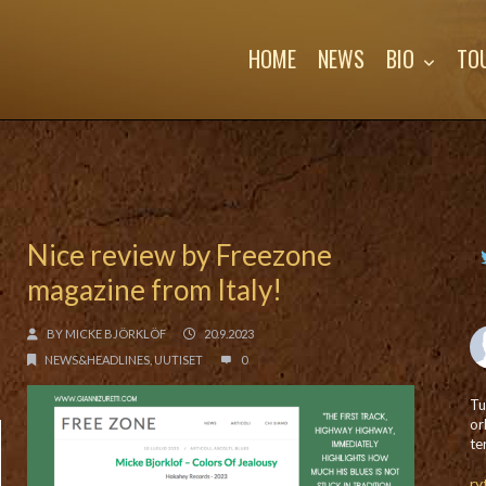
HOME
NEWS
BIO
TO
Nice review by Freezone
magazine from Italy!
BY
MICKE BJÖRKLÖF
20.9.2023
NEWS&HEADLINES
,
UUTISET
0
Tu
or
te
ry