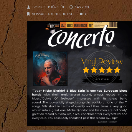
BY
MICKE BJÖRKLÖF
14.9.2023
NEWS&HEADLINES
,
UUTISET
0