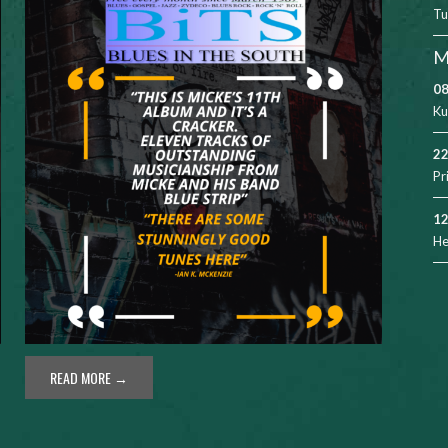
Tu
M
08
Ku
22
Pr
12
He
READ MORE →