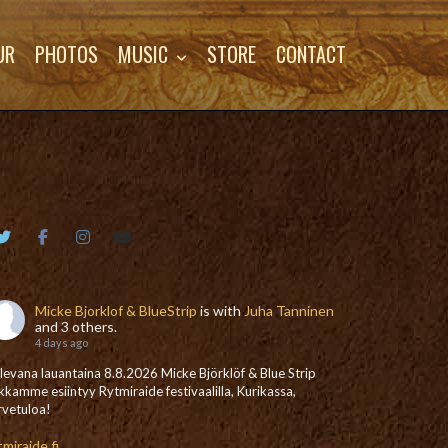
UR
PHOTOS
MUSIC
STORE
CONTACT
Micke Bjorklof & BlueStrip
is with
Juha Tanninen
and 3 others.
4 days ago
levana lauantaina 8.8.2026 Micke Björklöf & Blue Strip
kkamme esiintyy Rytmiraide festivaalilla, Kurikassa,
rvetuloa!
tmiraide.fi