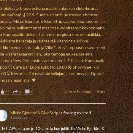
35
1
0
View on Facebook
·
Share
Micke Bjorklof & BlueStrip
is feeling excited.
1 week ago
is MITÄ😳, siitä on jo 10-vuotta kun juhlittiin Micke Björklöf &