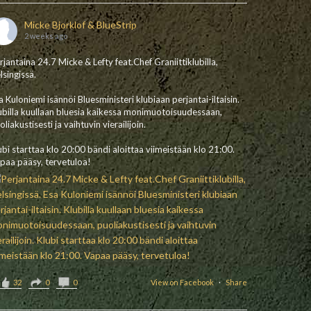
Micke Bjorklof & BlueStrip
2 weeks ago
rjantaina 24.7 Micke & Lefty feat.Chef Graniittiklubilla,
lsingissä.
a Kuloniemi isännöi Bluesministeri klubiaan perjantai-iltaisin.
ubilla kuullaan bluesia kaikessa monimuotoisuudessaan,
oliakustisesti ja vaihtuvin vierailijoin.
ubi starttaa klo 20:00 bändi aloittaa viimeistään klo 21:00.
paa pääsy, tervetuloa!
32
0
0
View on Facebook
·
Share