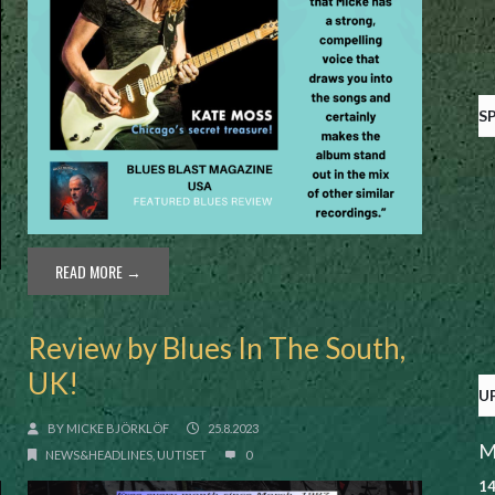
S
READ MORE →
Review by Blues In The South,
UK!
U
BY
MICKE BJÖRKLÖF
25.8.2023
M
NEWS&HEADLINES
,
UUTISET
0
14