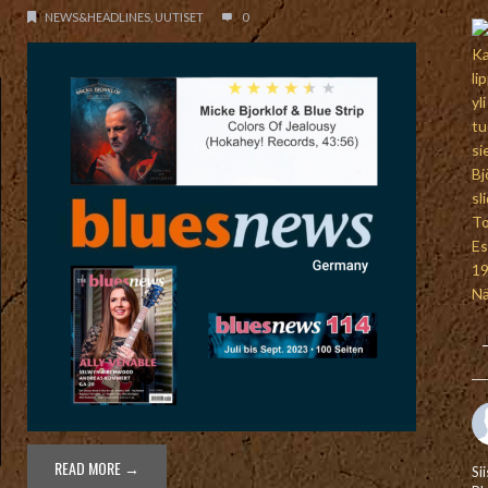
NEWS&HEADLINES
,
UUTISET
0
READ MORE →
Si