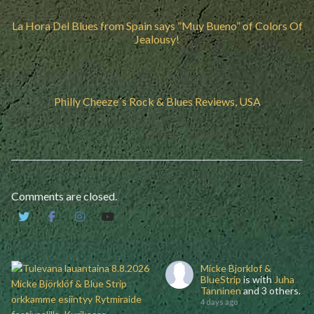
La Hora Del Blues from Spain says ”Muy Bueno” of Colors Of
Jealousy!
Philly Cheeze´s Rock & Blues Reviews, USA
Comments are closed.
Micke Bjorklof &
BlueStrip
is with
Juha
Tanninen
and 3 others.
4 days ago