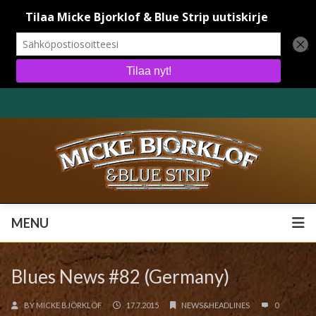
MENU
MENU
Blues News #82 (Germany)
BY
MICKE BJÖRKLÖF
17.7.2015
NEWS&HEADLINES
0