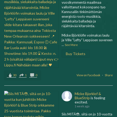
vuosikymmentä maailmaa
valloittanut kokoonpano tuo
Kannusaliin tinkimättömän
energistä roots-musiikkia,
sielukkaita balladeja ja
räjähtävää kitarointia.
Micke Björklöfin voimakas laulu
ja Ville ”Lefty” Leppäsen suvereen
...
See More
Buy Tickets
30
1
0
View on Facebook
·
Share
Micke Bjorklof &
BlueStrip
is feeling
excited.
1 week ago
Siis MITÄ😳, siitä on jo 10-vuotta