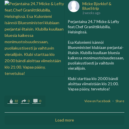
Micke Bjorklof &
BlueStrip
2 weeks ago
Perjantaina 24.7 Micke & Lefty
feat.Chef Graniittiklubilla,
Helsingissä.
Esa Kuloniemi isännöi
Bluesministeri klubiaan perjantai-
iltaisin. Klubilla kuullaan bluesia
kaikessa monimuotoisuudessaan,
puoliakustisesti ja vaihtuvin
vierailijoin.
Klubi starttaa klo 20:00 bändi
aloittaa viimeistään klo 21:00.
Vapaa pääsy, tervetuloa!
32
0
0
View on Facebook
·
Share
Load more