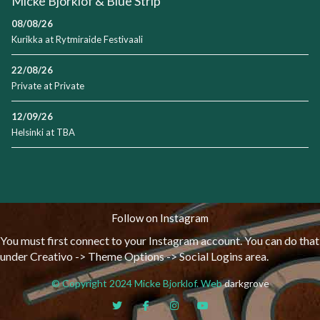
Micke Bjorklof & Blue Strip
08/08/26
Kurikka
at
Rytmiraide Festivaali
22/08/26
Private
at
Private
12/09/26
Helsinki
at
TBA
Follow on Instagram
You must first connect to your Instagram account. You can do that
under Creativo -> Theme Options -> Social Logins area.
© Copyright 2024 Micke Bjorklof. Web
darkgrove