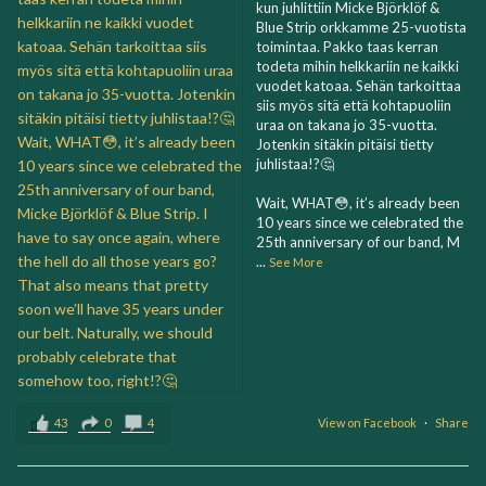
kun juhlittiin Micke Björklöf &
Blue Strip orkkamme 25-vuotista
toimintaa. Pakko taas kerran
todeta mihin helkkariin ne kaikki
vuodet katoaa. Sehän tarkoittaa
siis myös sitä että kohtapuoliin
uraa on takana jo 35-vuotta.
Jotenkin sitäkin pitäisi tietty
juhlistaa!?🤔
Wait, WHAT😳, it’s already been
10 years since we celebrated the
25th anniversary of our band, M
...
See More
43
0
4
View on Facebook
·
Share