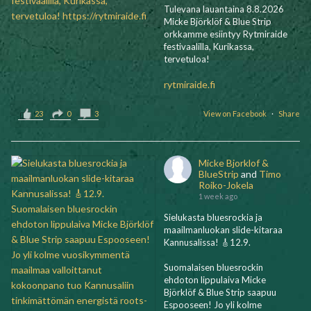
Tulevana lauantaina 8.8.2026
Micke Björklöf & Blue Strip
orkkamme esiintyy Rytmiraide
festivaalilla, Kurikassa,
tervetuloa!
rytmiraide.fi
23
0
3
View on Facebook
·
Share
Micke Bjorklof &
BlueStrip
and
Timo
Roiko-Jokela
1 week ago
Sielukasta bluesrockia ja
maailmanluokan slide-kitaraa
Kannusalissa! 🎸12.9.
Suomalaisen bluesrockin
ehdoton lippulaiva Micke
Björklöf & Blue Strip saapuu
Espooseen! Jo yli kolme