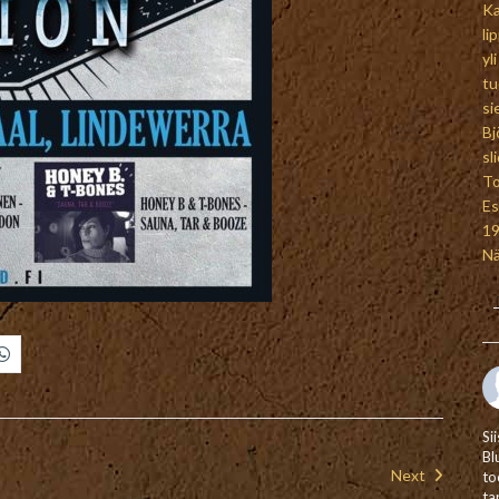
Si
Bl
Next
to
ta