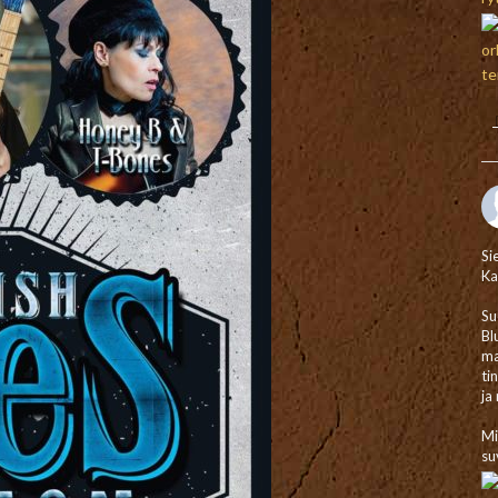
Si
Ka
Su
Bl
ma
ti
ja
Mi
su