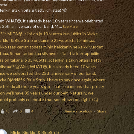
otta.
tenkin sitäkin pitäisi tietty juhlistaa!?🤔
it, WHAT😳, it’s already been 10 years since we celebrated
e 25th anniversary of our band, M
...
See More
43
0
4
View on Facebook
·
Share
Micke Bjorklof & BlueStrip