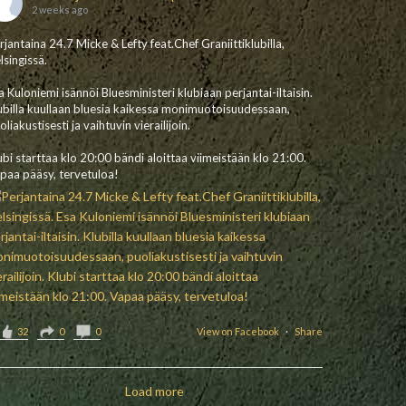
2 weeks ago
rjantaina 24.7 Micke & Lefty feat.Chef Graniittiklubilla,
lsingissä.
a Kuloniemi isännöi Bluesministeri klubiaan perjantai-iltaisin.
ubilla kuullaan bluesia kaikessa monimuotoisuudessaan,
oliakustisesti ja vaihtuvin vierailijoin.
ubi starttaa klo 20:00 bändi aloittaa viimeistään klo 21:00.
paa pääsy, tervetuloa!
32
0
0
View on Facebook
·
Share
Load more