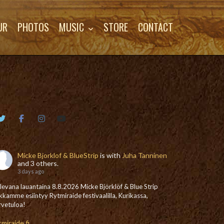
UR
PHOTOS
MUSIC
STORE
CONTACT
Micke Bjorklof & BlueStrip
is with
Juha Tanninen
and 3 others.
3 days ago
levana lauantaina 8.8.2026 Micke Björklöf & Blue Strip
kkamme esiintyy Rytmiraide festivaalilla, Kurikassa,
rvetuloa!
tmiraide.fi