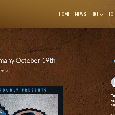
HOME
NEWS
BIO
TO
ermany October 19th
0
Tu
or
te
ry