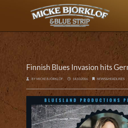
Finnish Blues Invasion hits G
BY
MICKE BJÖRKLÖF
14.10.2016
NEWS&HEADLINES