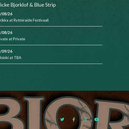
icke Bjorklof & Blue Strip
/08/26
rikka
at
Rytmiraide Festivaali
/08/26
ivate
at
Private
/09/26
lsinki
at
TBA