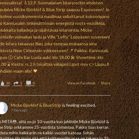
30
1
0
View on Facebook
·
Share
Micke Bjorklof & BlueStrip
is feeling excited.
7 days ago
is MITÄ😳, siitä on jo 10-vuotta kun juhlittiin Micke Björklöf &
ue Strip orkkamme 25-vuotista toimintaa. Pakko taas kerran
deta mihin helkkariin ne kaikki vuodet katoaa. Sehän
rkoittaa siis myös sitä että kohtapuoliin uraa on takana jo 35-