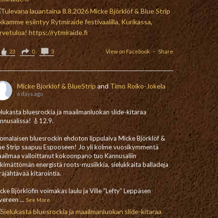
23
0
3
View on Facebook
·
Share
Micke Bjorklof & BlueStrip
and
Timo Roiko-Jokela
6 days ago
elukasta bluesrockia ja maailmanluokan slide-kitaraa
nnusalissa! 🎸12.9.
omalaisen bluesrockin ehdoton lippulaiva Micke Björklöf &
ue Strip saapuu Espooseen! Jo yli kolme vuosikymmentä
ailmaa valloittanut kokoonpano tuo Kannusaliin
nkimättömän energistä roots-musiikkia, sielukkaita balladeja
 räjähtävää kitarointia.
cke Björklöfin voimakas laulu ja Ville ”Lefty” Leppäsen
vereen
...
See More