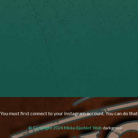
You must first connect to your Instagram account. You can do that
© Copyright 2024 Micke Bjorklof. Web
darkgrove