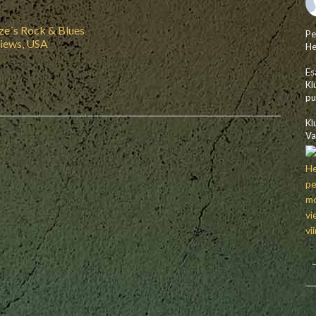
ze´s Rock & Blues
Pe
iews, USA
He
Es
Kl
pu
Kl
Va