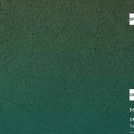
S
U
M
14
Tu