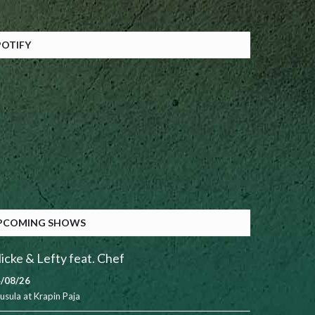
POTIFY
PCOMING SHOWS
icke & Lefty feat. Chef
/08/26
usula
at
Krapin Paja