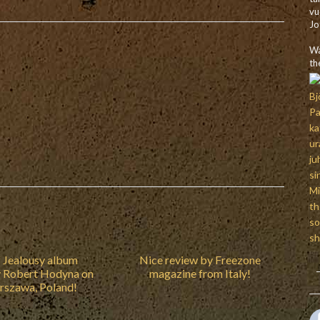
vu
Jo
Wa
th
 Jealousy album
Nice review by Freezone
y Robert Hodyna on
magazine from Italy!
rszawa, Poland!