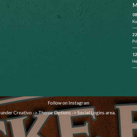
M
08
Ku
22
Pr
12
He
Follow on Instagram
 under Creativo -> Theme Options -> Social Logins area.