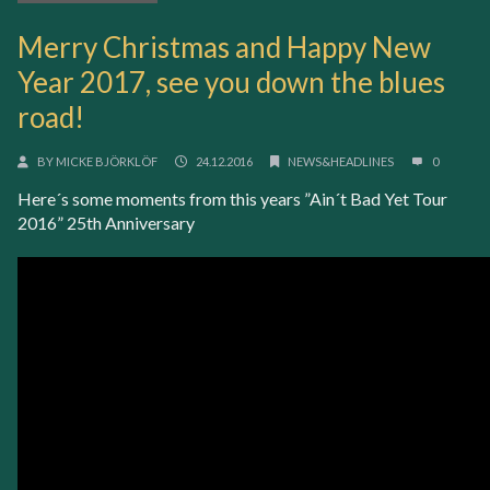
Merry Christmas and Happy New
Year 2017, see you down the blues
road!
BY
MICKE BJÖRKLÖF
24.12.2016
NEWS&HEADLINES
0
Here´s some moments from this years ”Ain´t Bad Yet Tour
2016” 25th Anniversary