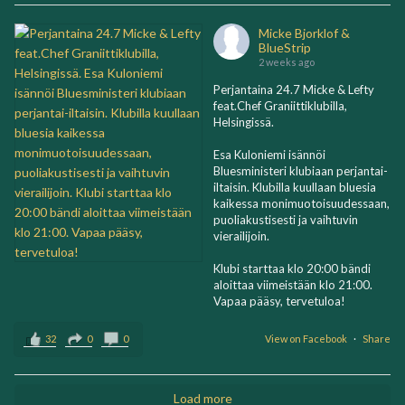
Micke Bjorklof &
BlueStrip
2 weeks ago
Perjantaina 24.7 Micke & Lefty
feat.Chef Graniittiklubilla,
Helsingissä.
Esa Kuloniemi isännöi
Bluesministeri klubiaan perjantai-
iltaisin. Klubilla kuullaan bluesia
kaikessa monimuotoisuudessaan,
puoliakustisesti ja vaihtuvin
vierailijoin.
Klubi starttaa klo 20:00 bändi
aloittaa viimeistään klo 21:00.
Vapaa pääsy, tervetuloa!
32
0
0
View on Facebook
·
Share
Load more