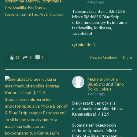
4 days ago
Tulevana lauantaina 8.8.2026
Micke Björklöf & Blue Strip
orkkamme esiintyy Rytmiraide
festivaalilla, Kurikassa,
tervetuloa!
rytmiraide.fi
23
0
3
View on Facebook
·
Share
Micke Bjorklof &
BlueStrip
and
Timo
Roiko-Jokela
1 week ago
Sielukasta bluesrockia ja
maailmanluokan slide-kitaraa
Kannusalissa! 🎸12.9.
Suomalaisen bluesrockin
ehdoton lippulaiva Micke
Björklöf & Blue Strip saapuu