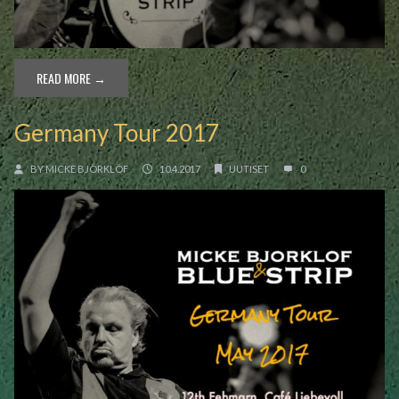
READ MORE →
Germany Tour 2017
BY
MICKE BJÖRKLÖF
10.4.2017
UUTISET
0