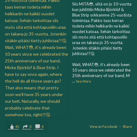
Siis MITÄ😳, siitä on jo 10-vuotta
kun juhlittiin Micke Björklöf &
Blue Strip orkkamme 25-vuotista
toimintaa. Pakko taas kerran
todeta mihin helkkariin ne kaikki
vuodet katoaa. Sehän tarkoittaa
siis myös sitä että kohtapuoliin
uraa on takana jo 35-vuotta.
Jotenkin sitäkin pitäisi tietty
juhlistaa!?🤔
Wait, WHAT😳, it’s already been
10 years since we celebrated the
25th anniversary of our band, M
...
See More
43
0
4
View on Facebook
·
Share