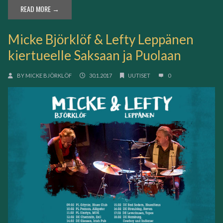
READ MORE →
Micke Björklöf & Lefty Leppänen
kiertueelle Saksaan ja Puolaan
BY
MICKE BJÖRKLÖF
30.1.2017
UUTISET
0