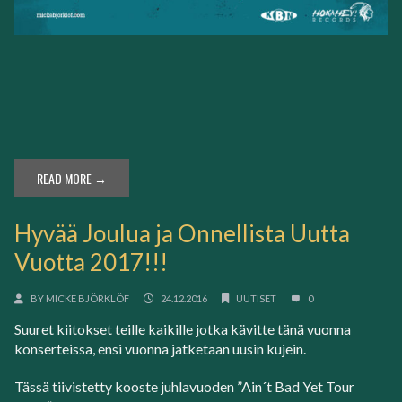
READ MORE →
Hyvää Joulua ja Onnellista Uutta
Vuotta 2017!!!
BY
MICKE BJÖRKLÖF
24.12.2016
UUTISET
0
Suuret kiitokset teille kaikille jotka kävitte tänä vuonna
konserteissa, ensi vuonna jatketaan uusin kujein.
Tässä tiivistetty kooste juhlavuoden ”Ain´t Bad Yet Tour