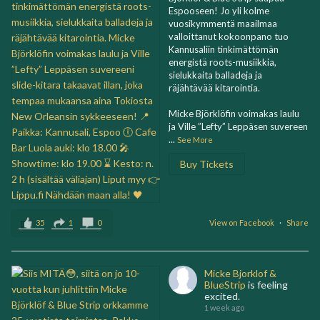
Espooseen! Jo yli kolme
vuosikymmentä maailmaa
valloittanut kokoonpano tuo
Kannusaliin tinkimättömän
energistä roots-musiikkia,
sielukkaita balladeja ja
räjähtävää kitarointia.
Micke Björklöfin voimakas laulu
ja Ville ”Lefty” Leppäsen suvereen
...
See More
Buy Tickets
35
1
0
View on Facebook
·
Share
Micke Bjorklof &
BlueStrip
is feeling
excited.
1 week ago