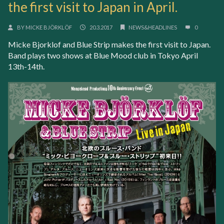
the first visit to Japan in April.
BY
MICKE BJÖRKLÖF
20.3.2017
NEWS&HEADLINES
0
Micke Bjorklof and Blue Strip makes the first visit to Japan.
Band plays two shows at Blue Mood club in Tokyo April
13th-14th.