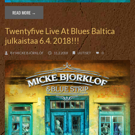
READ MORE →
Twentyfive Live At Blues Baltica
julkaistaa 6.4. 2018!!!
BY
MICKE BJÖRKLÖF
11.2.2018
UUTISET
0