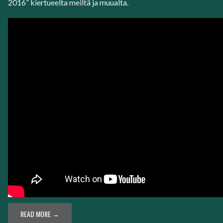
2016” kiertueelta meiltä ja muualta.
READ MORE →