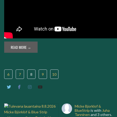
READ MORE →
6
7
8
9
10
Micke Bjorklof &
BlueStrip
is with
Juha
Tanninen
and 3 others.