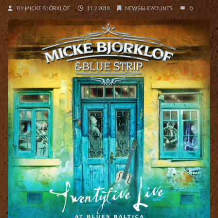
BY
MICKE BJÖRKLÖF
11.2.2018
NEWS&HEADLINES
0