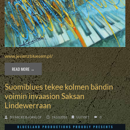
www.jesienzbluesem.pl/
READ MORE →
Suomiblues tekee kolmen bändin
voimin invaasion Saksan
Lindewerraan
BY
MICKE BJÖRKLÖF
14.10.2016
UUTISET
0