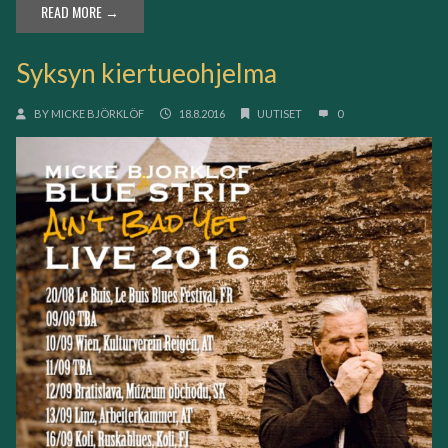
READ MORE →
Syksyn kiertueohjelma
BY
MICKE BJÖRKLÖF
18.8.2016
UUTISET
0