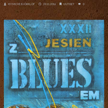
BY
MICKE BJÖRKLÖF
23.11.2016
UUTISET
0