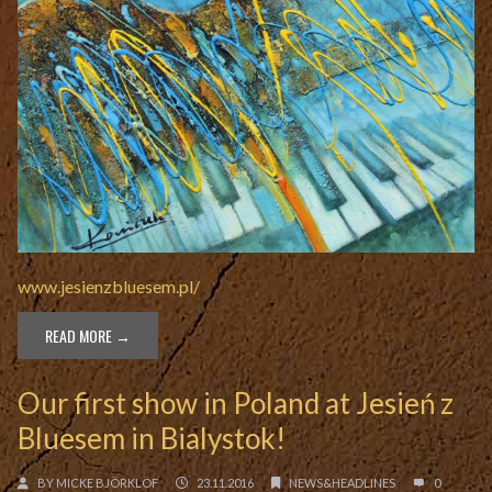
www.jesienzbluesem.pl/
READ MORE →
Our first show in Poland at Jesień z
Bluesem in Bialystok!
BY
MICKE BJÖRKLÖF
23.11.2016
NEWS&HEADLINES
0