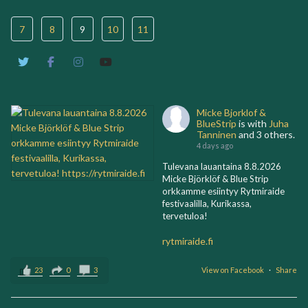
7
8
9
10
11
Micke Bjorklof &
BlueStrip
is with
Juha
Tanninen
and 3 others.
4 days ago
Tulevana lauantaina 8.8.2026
Micke Björklöf & Blue Strip
orkkamme esiintyy Rytmiraide
festivaalilla, Kurikassa,
tervetuloa!
rytmiraide.fi
23
0
3
View on Facebook
·
Share