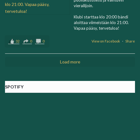
puoliakustisesti ja vaihtuvin
vierailijoin.
Klubi starttaa klo 20:00 bändi
aloittaa viimeistään klo 21:00.
Vapaa pääsy, tervetuloa!
32
0
0
View on Facebook
·
Share
Load more
SPOTIFY