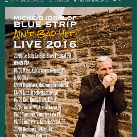
BY
MICKE BJÖRKLÖF
18.8.2016
NEWS&HEADLINES
0