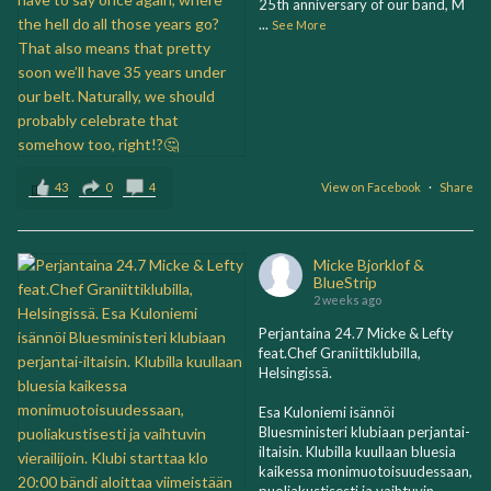
25th anniversary of our band, M
...
See More
43
0
4
View on Facebook
·
Share
Micke Bjorklof &
BlueStrip
2 weeks ago
Perjantaina 24.7 Micke & Lefty
feat.Chef Graniittiklubilla,
Helsingissä.
Esa Kuloniemi isännöi
Bluesministeri klubiaan perjantai-
iltaisin. Klubilla kuullaan bluesia
kaikessa monimuotoisuudessaan,