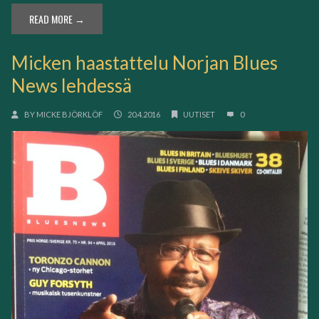
READ MORE →
Micken haastattelu Norjan Blues
News lehdessä
BY
MICKE BJÖRKLÖF
20.4.2016
UUTISET
0