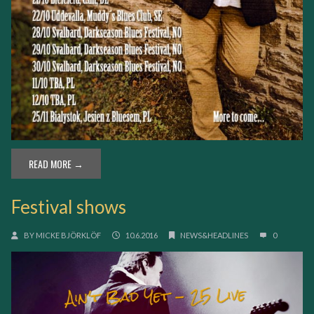
READ MORE →
Festival shows
BY
MICKE BJÖRKLÖF
10.6.2016
NEWS&HEADLINES
0