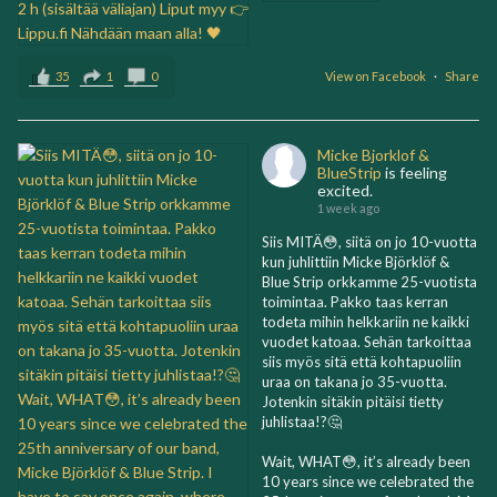
35
1
0
View on Facebook
·
Share
Micke Bjorklof &
BlueStrip
is feeling
excited.
1 week ago
Siis MITÄ😳, siitä on jo 10-vuotta
kun juhlittiin Micke Björklöf &
Blue Strip orkkamme 25-vuotista
toimintaa. Pakko taas kerran
todeta mihin helkkariin ne kaikki
vuodet katoaa. Sehän tarkoittaa
siis myös sitä että kohtapuoliin
uraa on takana jo 35-vuotta.
Jotenkin sitäkin pitäisi tietty
juhlistaa!?🤔
Wait, WHAT😳, it’s already been
10 years since we celebrated the