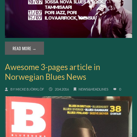
READ MORE →
Awesome 3-pages article in
Norwegian Blues News
BY
MICKE BJÖRKLÖF
20.4.2016
NEWS&HEADLINES
0