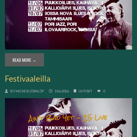
READ MORE →
Festivaaleilla
BY
MICKE BJÖRKLÖF
10.6.2016
UUTISET
0