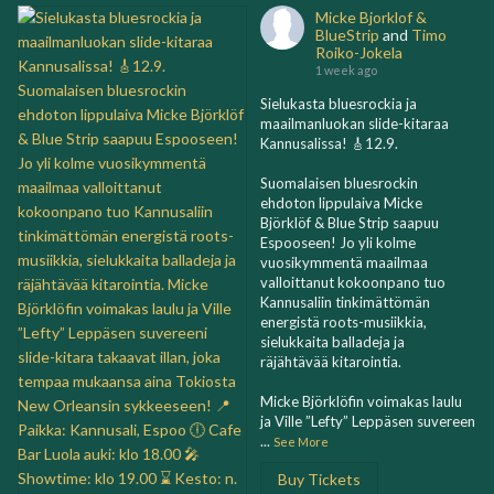
Micke Bjorklof &
BlueStrip
and
Timo
Roiko-Jokela
1 week ago
Sielukasta bluesrockia ja
maailmanluokan slide-kitaraa
Kannusalissa! 🎸12.9.
Suomalaisen bluesrockin
ehdoton lippulaiva Micke
Björklöf & Blue Strip saapuu
Espooseen! Jo yli kolme
vuosikymmentä maailmaa
valloittanut kokoonpano tuo
Kannusaliin tinkimättömän
energistä roots-musiikkia,
sielukkaita balladeja ja
räjähtävää kitarointia.
Micke Björklöfin voimakas laulu
ja Ville ”Lefty” Leppäsen suvereen
...
See More
Buy Tickets