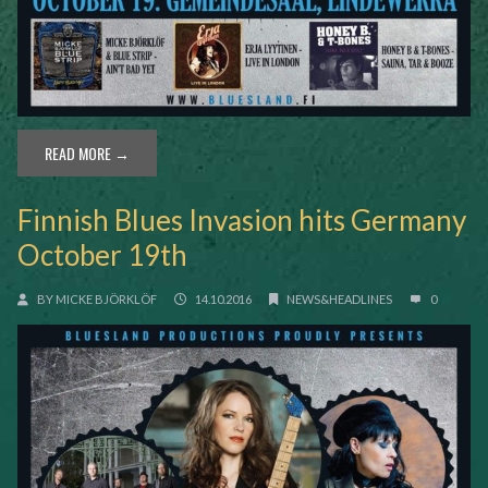
READ MORE →
Finnish Blues Invasion hits Germany
October 19th
BY
MICKE BJÖRKLÖF
14.10.2016
NEWS&HEADLINES
0